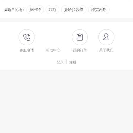
文化元素。在斯帕特尔海角，左手大西洋、右手地中海的分
丹吉尔自古以来成为兵家必争的战略…
周边目的地：
拉巴特
菲斯
撒哈拉沙漠
梅克内斯
界景观独一无二。而当天气晴好时，站在丹吉尔海岸线上，
你还可以清晰地欣赏到海峡北岸西班牙境内秀丽的山峰景
舍夫沙万
阿加迪尔
观。
大清真寺 Grande Mosquee
客服电话
帮助中心
我的订单
关于我们
丹吉尔麦地那最重要的古建筑之一，17世纪时由苏丹穆莱·
伊斯梅尔下令在原葡萄牙教堂的遗址上修建。不过清真寺只
登录
注册
对信徒开放，旅行者只能在墙外欣赏精致的寺门及尖塔。
斯帕特尔海角
Cap Spartel
位于直布罗陀海峡入口处南侧，距离丹吉尔西部14公里，因
其位于大西洋和地中海的交界处而出名，海角悬崖高处的黄
色灯塔即为分界标志。海角沿途绿树林立，风光秀丽，是丹
吉尔周围著名的富人居住区。