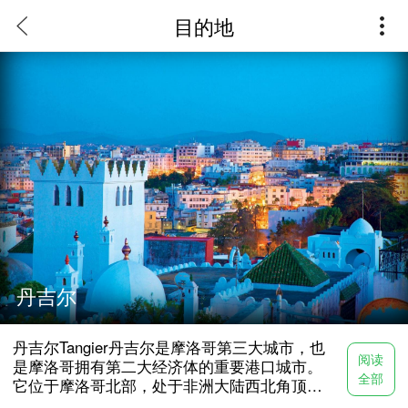
目的地
丹吉尔 Tangier
丹吉尔是摩洛哥第三大城市，也是摩洛哥拥有第二大经济体
的重要港口城市。它位于摩洛哥北部，处于非洲大陆西北角
顶端大西洋与地中海的交汇处。特殊的地理位置使丹吉尔自
古以来成为兵家必争的战略重地，尤其到了近代航海时期，
欧洲各大强国频繁侵略与占领这座滨海要塞和贸易枢纽。直
到现在，任何从大西洋进出地中海的商贸船只均需经停丹吉
尔大港。在此乘坐渡轮半小时，还可以直接到达直布罗陀海
丹吉尔
峡对岸的西班牙。
丹吉尔Tangier丹吉尔是摩洛哥第三大城市，也
丹吉尔拥有丰富的文化遗产与独特的自然景观。古老的丹吉
阅读
是摩洛哥拥有第二大经济体的重要港口城市。
尔城堡见证了这座城市的悠久历史，麦地那保留了阿拉伯传
全部
它位于摩洛哥北部，处于非洲大陆西北角顶端
统特色，而航海时期的冲击又为这座城市带来了多样的欧洲
大西洋与地中海的交汇处。特殊的地理位置使