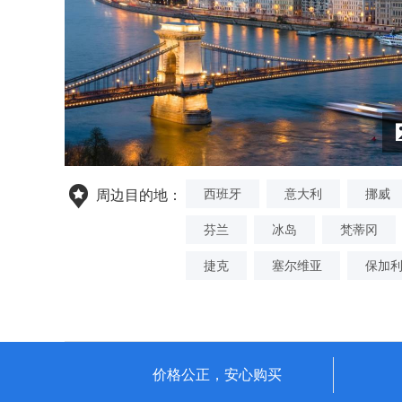
西班牙
意大利
挪威
周边目的地：
芬兰
冰岛
梵蒂冈
捷克
塞尔维亚
保加
价格公正，安心购买