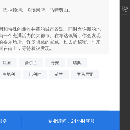
、巴拉顿湖、多瑙河湾、马特劳山。
围和特殊的兼收并蓄的城市景观，同时允许新的地
为一个充满活力的大都市。在布达佩斯，你会发现
的娱乐场所。许多隐藏的宝藏、过去
的秘密、时来
躺在街上，等待着被发现。
多王朝”在多瑙河右岸所建，土耳其占领布达期间长
法国
爱尔兰
丹麦
瑞典
19世
纪中期起，得到修复及扩建，
奥地利
比利时
荷兰
罗马尼亚
服务
专业顾问，24小时客服