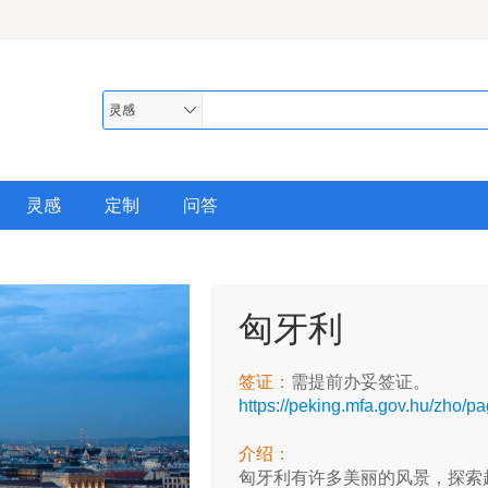
灵感
灵感
定制
问答
匈牙利
签证：
需提前办妥签证。
https://peking.mfa.gov.hu/zho/p
介绍：
匈牙利有许多美丽的风景，探索