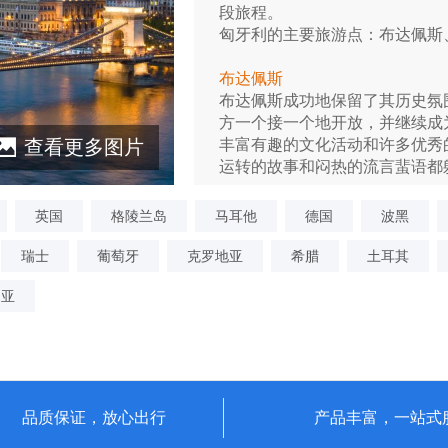
段旅程。
匈牙利的主要旅游点：布达佩斯
布达佩斯
布达佩斯成功地保留了其历史氛
方一个接一个地开放，并继续
成
查看更多图片
丰富有趣的文化活动和许多优秀
运转的故事和闷热的流言蜚语都
布达皇宫为13世纪时，“阿鲁巴
英国
格陵兰岛
马耳他
德国
波黑
期失修；18世纪开始部分重建，
...
[展开介绍]
瑞士
葡萄牙
克罗地亚
希腊
土耳其
利亚
品质保证，放心出行
产品丰富，一站式